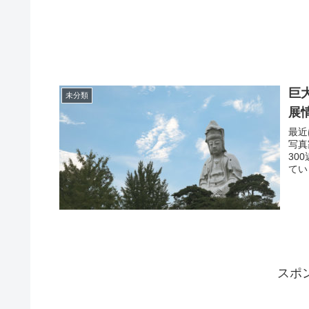
巨
未分類
展
最近
写真
30
てい
スポ